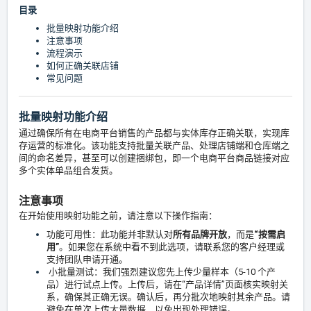
目录
批量映射功能介绍
注意事项
流程演示
如何正确关联店铺
常见问题
批量映射功能介绍
通过确保所有在电商平台销售的产品都与实体库存正确关联，实现库
存运营的标准化。该功能支持批量关联产品、处理店铺端和仓库端之
间的命名差异，甚至可以创建捆绑包，即一个电商平台商品链接对应
多个实体单品组合发货。
注意事项
在开始使用映射功能之前，请注意以下操作指南：
功能可用性：此功能并非默认对
所有品牌开放
，而是
“按需启
用”
。如果您在系统中看不到此选项，请联系您的客户经理或
支持团队申请开通。
小批量测试：我们强烈建议您先上传少量样本（5-10 个产
品）进行试点上传。上传后，请在“产品详情”页面核实映射关
系，确保其正确无误。确认后，再分批次地映射其余产品。请
避免在单次上传大量数据，以免出现处理错误。