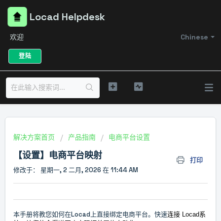
Locad Helpdesk
欢迎
Chinese
登陆
解决方案首页
产品指南
电商平台设置
【设置】电商平台映射
打印
修改于： 星期一, 2 二月, 2026 在 11:44 AM
本手册将教您如何在Locad上直接绑定电商平台。快速
连接 Locad系