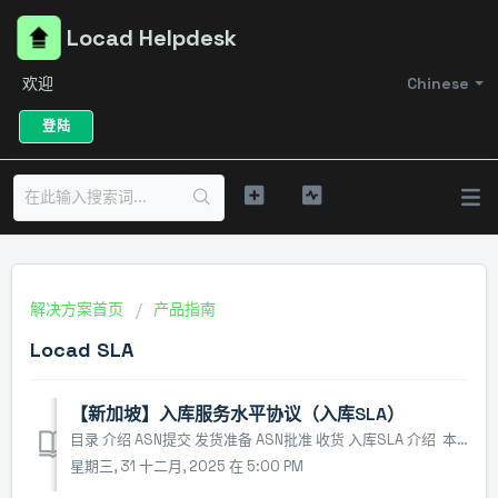
Locad Helpdesk
欢迎
Chinese
登陆
解决方案首页
产品指南
Locad SLA
【新加坡】入库服务水平协议（入库SLA）
目录 介绍 ASN提交 发货准备 ASN批准 收货 入库SLA 介绍 本文件涵盖Locad新加坡仓库的入库服务水平协议 (SLA)。在向我们发送货件时，请参考此最新指南。请注意，Locad 保留随时修改该指南的权利，持续优化客户体验。 ASN 提交 请在货物出库前提交预约...
星期三, 31 十二月, 2025 在 5:00 PM