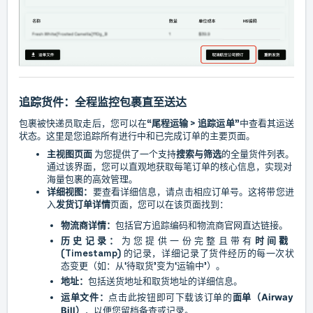
追踪货件：全程监控包裹直至送达
包裹被快递员取走后，您可以在
“尾程运输 > 追踪运单”
中查看其运送
状态。这里是您追踪所有进行中和已完成订单的主要页面。
主视图页面
为您提供了一个支持
搜索与筛选
的全量货件列表。
通过该界面，您可以直观地获取每笔订单的核心信息，实现对
海量包裹的高效管理。
详细视图：
要查看详细信息，请点击相应订单号
。这将带您进
入
发货订单详情
页面，您可以在该页面找到：
物流商详情：
包括官方追踪编码和物流商官网直达链接。
历史记录：
为您提供一份完整且带有
时间戳
(Timestamp)
的记录，详细记录了货件经历的每一次状
态变更（如：从‘待取货’变为‘运输中’）。
地址：
包括送货地址和取货地址的详细信息。
运单文件：
点击此按钮即可下载该订单的
面单（Airway
Bill）
，以便您留档备查或记录。