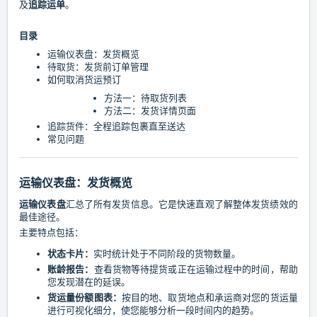
及
追踪运单
。
目录
运输仪表盘：发货概览
待取货：发货前订单管理
如何取消货运预订
方法一：待取货列表
方法二：发货详情页面
追踪货件：全程追踪包裹直至送达
常见问题
运输仪表盘：发货概览
运输仪表盘
汇总了
所有发货信息。它是快速直观了解整体发货绩效的
最佳途径。
主要特点包括：
状态卡片：
实时统计处于不同阶段
的货物数量。
账龄报告：
查看货物等待提货或正在运输过程中的时间，帮助
您发现潜在的延误。
货运量份额图表：
按目的地、取货地点和承运商对您的货运量
进行可视化细分，使您能够分析一段时间内的趋势。