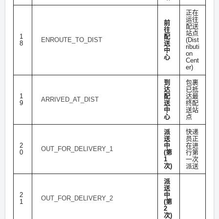
正在
运往
前
配送
往
站点
1
配
ENROUTE_TO_DIST
(Dist
8
送
ributi
中
on
心
Cent
er)
到
包裹
达
已抵
1
配
达最
ARRIVED_AT_DIST
9
送
终配
中
送站
心
点
派
快递
送
员正
2
中
在进
OUT_FOR_DELIVERY_1
0
(第
行第
1
一次
次)
派送
派
送
2
中
OUT_FOR_DELIVERY_2
1
(第
2
次)