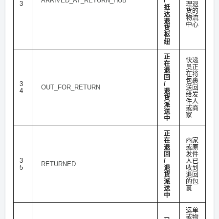
ARRIVED_AT_RETURN_HUB
/
3
理退
抵
货的
达
物流
退
中心
货
枢
纽
正
快递
在
员正
退
在将
回
包裹
3
/
OUT_FOR_RETURN
送回
4
退
给发
货
件人
派
或商
送
家
中
正
在
商家
退
或原
回
发件
3
/
人已
RETURNED
5
退
收到
货
退回
派
的包
送
裹
中
运单
或物