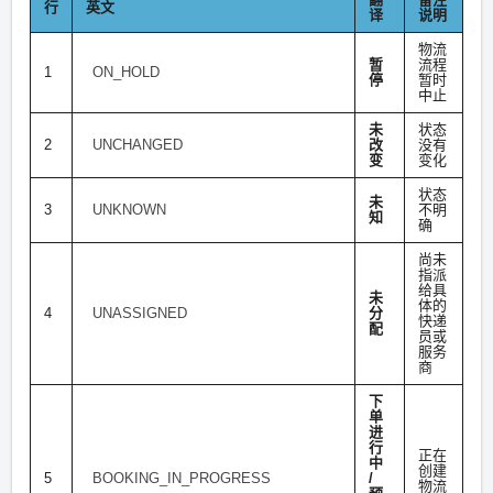
行
英文
译
说明
物流
暂
流程
1
ON_HOLD
停
暂时
中止
未
状态
2
UNCHANGED
改
没有
变
变化
状态
未
3
UNKNOWN
不明
知
确
尚未
指派
给具
未
体的
4
UNASSIGNED
分
快递
配
员或
服务
商
下
单
进
行
正在
中
创建
5
BOOKING_IN_PROGRESS
/
物流