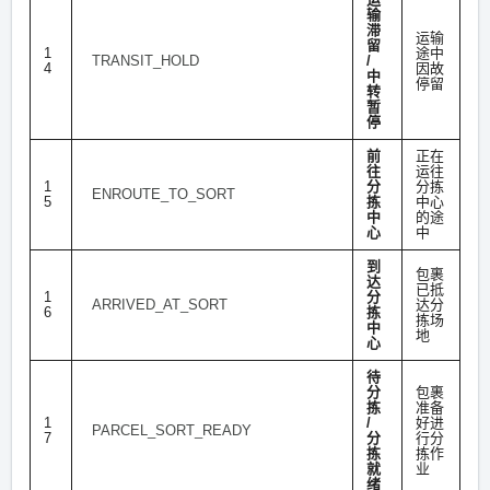
输
滞
运输
留
1
途中
TRANSIT_HOLD
/
4
因故
中
停留
转
暂
停
前
正在
往
运往
1
分
分拣
ENROUTE_TO_SORT
5
拣
中心
中
的途
心
中
到
包裹
达
已抵
1
分
ARRIVED_AT_SORT
达分
6
拣
拣场
中
地
心
待
分
包裹
拣
准备
1
/
好进
PARCEL_SORT_READY
7
分
行分
拣
拣作
就
业
绪