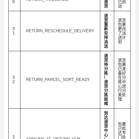
0
退
已启
货
动
退
货
退货
重
包裹
3
新
更改
RETURN_RESCHEDULE_DELIVERY
1
安
了派
排
送计
派
划
送
退
货
退货
待
包裹
分
已准
拣
备好
3
/
在分
RETURN_PARCEL_SORT_READY
2
退
拣中
货
心进
分
行分
拣
类处
就
理
绪
到
达
退
包裹
货
已抵
中
达专
心
3
门处