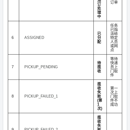
预
订单
订
处
理
中
任务
已指
已
派给
6
ASSIGNED
分
特定
配
人员
或网
点
等待
待
快递
7
PICKUP_PENDING
揽
员上
收
门取
件
揽
收
第一
失
次上
8
PICKUP_FAILED_1
败
门取
(第
件不
1
成功
次)
揽
收
失
9
PICKUP_FAILED_2
败