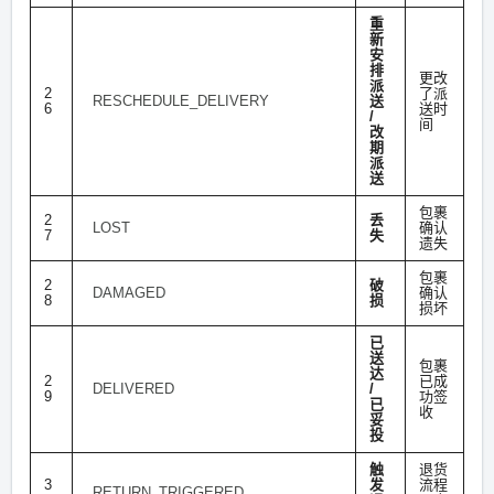
重
新
安
排
更改
派
2
了派
RESCHEDULE_DELIVERY
送
6
送时
/
间
改
期
派
送
包裹
2
丢
LOST
确认
7
失
遗失
包裹
2
破
DAMAGED
确认
8
损
损坏
已
送
包裹
达
2
已成
DELIVERED
/
9
功签
已
收
妥
投
触
退货
3
发
流程
RETURN_TRIGGERED