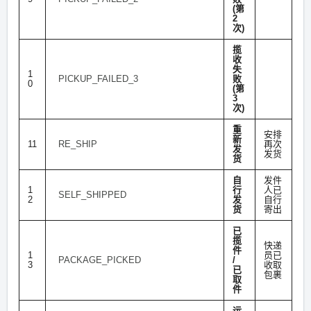
(第
2
次)
揽
收
失
1
PICKUP_FAILED_3
败
0
(第
3
次)
重
安排
新
11
RE_SHIP
再次
发
发货
货
自
发件
1
行
人已
SELF_SHIPPED
2
发
自行
货
寄出
已
揽
快递
件
1
员已
PACKAGE_PICKED
/
3
收取
已
包裹
取
件
运