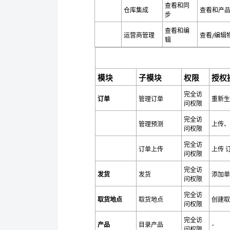
查看和同
仓库集成
查看和产
步
查看和编
运营商管理
查看/编辑
辑
模块
子模块
权限
授权
完全访
订单
管理订单
重新生
问权限
完全访
管理预测
上传、
问权限
完全访
订单上传
上传
问权限
完全访
发货
发货
添加单
问权限
完全访
取货地点
取货地点
创建取
问权限
完全访
产品
目录产品
-
问权限