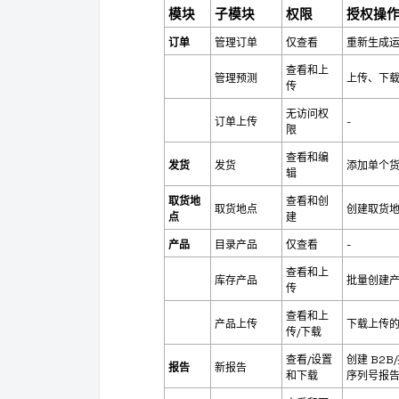
模块
子模块
权限
授权操
订单
管理订单
仅查看
重新生成
查看和上
管理预测
上传、下
传
无访问权
订单上传
-
限
查看和编
发货
发货
添加单个货
辑
取货地
查看和创
取货地点
创建取货
点
建
产品
目录产品
仅查看
-
查看和上
库存产品
批量创建
传
查看和上
产品上传
下载上传的
传/下载
查看/设置
创建 B2
报告
新报告
和下载
序列号报告、