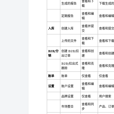
查看和下
生成的报告
下载生成
载
查看和编
定期报告
查看和编
辑
查看并提
入库
创建入库
查看和提交 
交
查看和下
上传的文件
查看和下载
载
B2B/分
创建 B2B/拉
查看和创
查看和创建 
销
出订单
建
B2B/拉出式
查看和克
查看和克隆 
跟踪
隆
账单
账单
仅查看
仅查看
查看和编
设置
账户设置
查看和编
辑
品牌设置
仅查看
用户搜索
查看和同
市场整合
产品、订
步