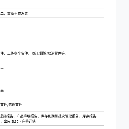
作
运单，重新生成发票
载
件、上传多个货件、预订/删除/取消货件等。
地点
产品
文件/错误文件
B/提货报告、产品声明报告、库存到期和批次管理报告、库存报告、
出库 B2C - 完整详情