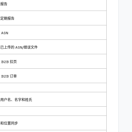
的报告
辑定期报告
ASN
已上传的 ASN/错误文件
B2B 拉页
B2B 订单
辑用户名、名字和姓氏
单和位置同步