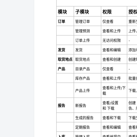
模块
子模块
权限
授
订单
管理订单
仅查看
重新
管理预测
查看和上传
上传
订单上传
无访问权限
-
发货
发货
查看和编辑
添加
取货地点
取货地点
查看和创建
创建
产品
目录产品
仅查看
-
库存产品
查看和上传
批量
查看和上传/下
产品上传
下载
载
查看/设置
创建
报告
新报告
和
下载
告、
生成的报告
查看和下载
下载
定期报告
查看和编辑
查看
入库
管理入库
查看并提交
查看