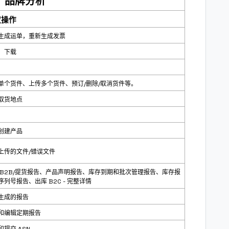
品牌分析
权操作
生成运单，重新生成发票
、下载
单个货件、上传多个货件、预订/删除/取消货件等。
取货地点
创建产品
上传的文件/错误文件
 B2B/提货报告、产品声明报告、库存到期和批次管理报告、库存报
序列号报告、出库 B2C - 完整详情
生成的报告
和编辑定期报告
和提交 ASN