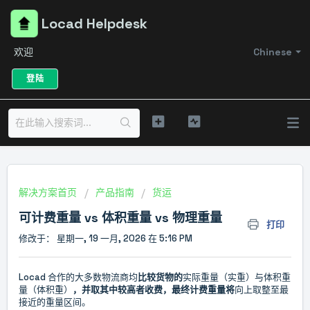
Locad Helpdesk
欢迎
Chinese
登陆
解决方案首页
产品指南
货运
可计费重量 vs 体积重量 vs 物理重量
打印
修改于： 星期一, 19 一月, 2026 在 5:16 PM
Locad 合作的大多数物流商均
比较货物的
实际重量（实重）与体积重
量（体积重）
，并取其中较高者收费，最终计费重量将
向上取整至最
接近的重量区间。