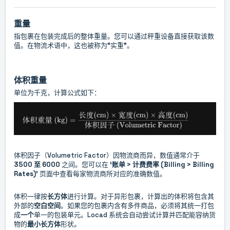
重量
指包裹在包装完成后的整体重量。
您可以通过秤重设备直接获取该数
值。在物流术语中，这也被称为“实重”。
体积重量
单位为千克，计算公式如下：
体积因子（Volumetric Factor）因物流商而异，数值通常介于
3500 至 6000
之间。您可以在
‘账单 > 计费费率 (Billing > Billing
Rates)’
页面中查看每家物流商所对应的准确数值。
体积一律按
长方体
进行计算。对于异形包裹，计算出的体积将包含其
外部的
空白空间
。如果您的包裹内含有多件商品，必须将其统一打包
成
一个
单一的包装单元。Locad 系统会自动尝试计算并匹配能容纳货
物的
最小长方体
形状。