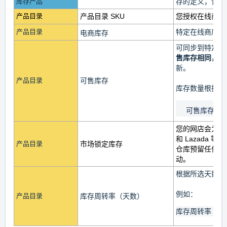
库存产品
存的定义，请参
产品目录
产品目录 SKU
您授权在线商店
产品目录
特定在线商店产
电商库存
可同步到特定在
售库存相同，
除
新。
产品目录
可售库存
库存数量
根据以
可售库存 =
您的网店会为促
和 Lazada
产品目录
市场锁定库存
仓库预留任何库
动。
根据所选天数，
例如：
产品目录
库存周转率（天数）
库存周转率（14