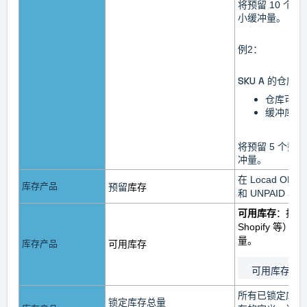
将预留 10 个数
小缓冲量。
例2：
SKU A 的仓库
仓库可用库
缓冲库存最
将预留 5 个数量
冲量。
在 Locad OM
库存产品
预留
库存
和 UNPAID
可用库存
：指当前
Shopify 等）中
量。
库存产品
可用
库存
可用库存 = 
所有已锁定库存
锁定库存总量