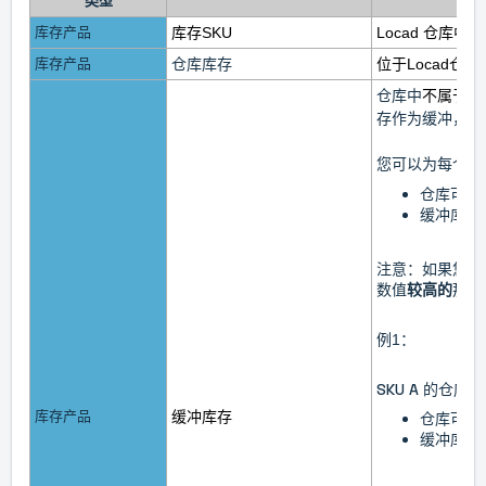
类型
库存产品
库存SKU
Locad 仓库中
库存产品
仓库库存
位于
Locad仓库
仓库中
不属于
“
存作为缓冲，用
您可以为每个 S
仓库可用
缓冲库存
注意：如果您同
数值
较高的
那个
例1：
SKU A 的仓库
库存产品
缓冲
库存
仓库可用库
缓冲库存最